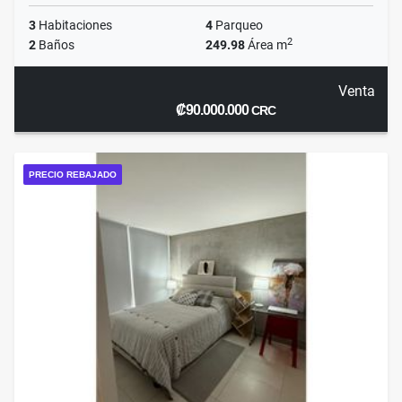
3
Habitaciones
4
Parqueo
2
2
Baños
249.98
Área m
Venta
₡90.000.000
CRC
PRECIO REBAJADO