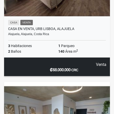
CASA
VENTA
CASA EN VENTA, URB LISBOA, ALAJUELA
Alajuela, Alajuela, Costa Rica
3
Habitaciones
1
Parqueo
2
2
Baños
140
Área m
Venta
₡68.000.000
CRC