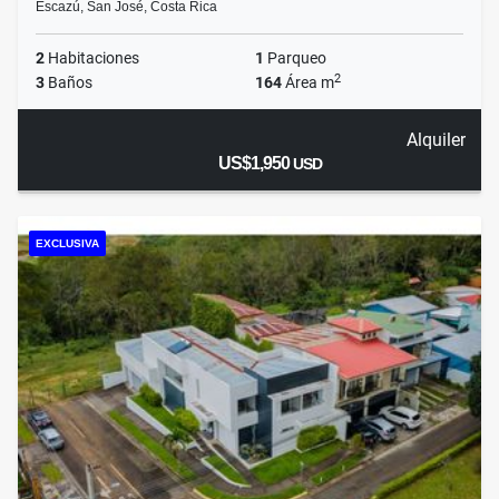
Escazú, San José, Costa Rica
2
Habitaciones
1
Parqueo
2
3
Baños
164
Área m
Alquiler
US$1,950
USD
EXCLUSIVA