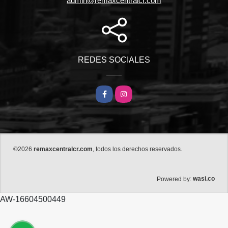
admin@remaxcentralcr.com
REDES SOCIALES
Facebook
Instagram
©2026
remaxcentralcr.com
, todos los derechos reservados.
wasi.co
Powered by:
AW-16604500449