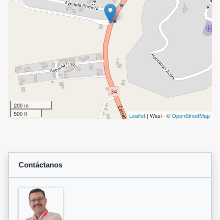
200 m
500 ft
Leaflet
| Wasi - ©
OpenStreetMap
Contáctanos