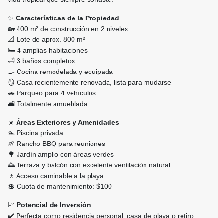
✨
Características de la Propiedad
🏡 400 m² de construcción en 2 niveles
📐 Lote de aprox. 800 m²
🛏️ 4 amplias habitaciones
🛁 3 baños completos
🍳 Cocina remodelada y equipada
🪞 Casa recientemente renovada, lista para mudarse
🚗 Parqueo para 4 vehículos
🛋️ Totalmente amueblada
☀️
Áreas Exteriores y Amenidades
🏊 Piscina privada
🍖 Rancho BBQ para reuniones
🌳 Jardín amplio con áreas verdes
🌅 Terraza y balcón con excelente ventilación natural
🚶 Acceso caminable a la playa
💲 Cuota de mantenimiento: $100
📈
Potencial de Inversión
✔️ Perfecta como residencia personal, casa de playa o retiro