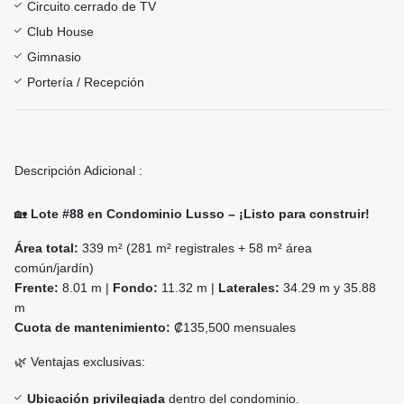
Circuito cerrado de TV
Club House
Gimnasio
Portería / Recepción
Descripción Adicional :
🏡
Lote #88 en Condominio Lusso – ¡Listo para construir!
Área total:
339 m² (281 m² registrales + 58 m² área
común/jardín)
Frente:
8.01 m |
Fondo:
11.32 m |
Laterales:
34.29 m y 35.88
m
Cuota de mantenimiento:
₡135,500 mensuales
🌿 Ventajas exclusivas:
Ubicación privilegiada
dentro del condominio.