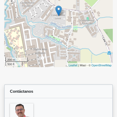
200 m
500 ft
Leaflet
| Wasi - ©
OpenStreetMap
Contáctanos