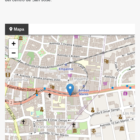
Mapa
+
−