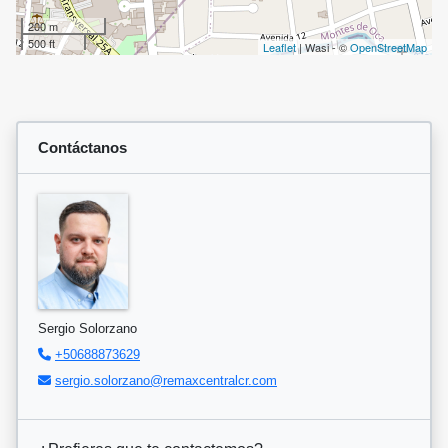
200 m
500 ft
Leaflet
| Wasi - ©
OpenStreetMap
Contáctanos
Sergio Solorzano
+50688873629
sergio.solorzano@remaxcentralcr.com