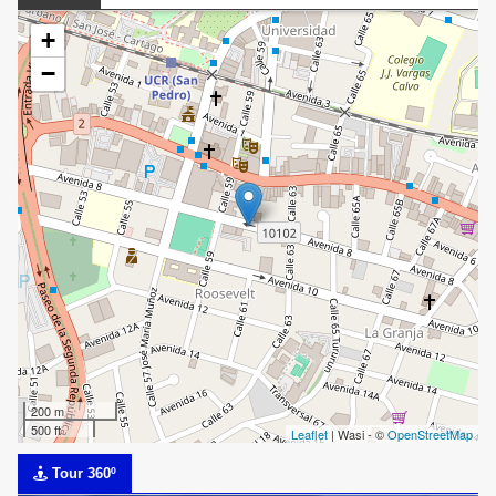
+
−
200 m
500 ft
Leaflet
| Wasi - ©
OpenStreetMap
Tour 360º