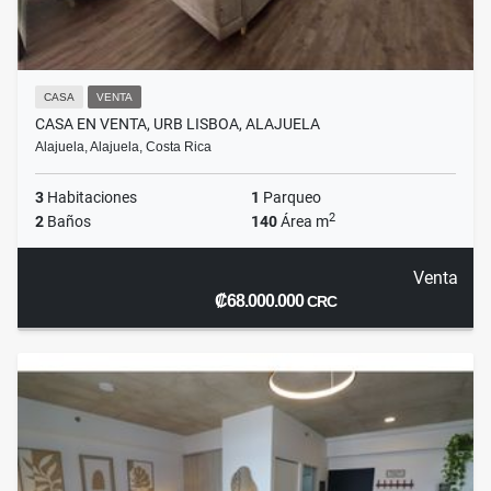
CASA
VENTA
CASA EN VENTA, URB LISBOA, ALAJUELA
Alajuela, Alajuela, Costa Rica
3
Habitaciones
1
Parqueo
2
2
Baños
140
Área m
Venta
₡68.000.000
CRC