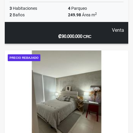
3
Habitaciones
4
Parqueo
2
2
Baños
249.98
Área m
Venta
₡90.000.000
CRC
PRECIO REBAJADO