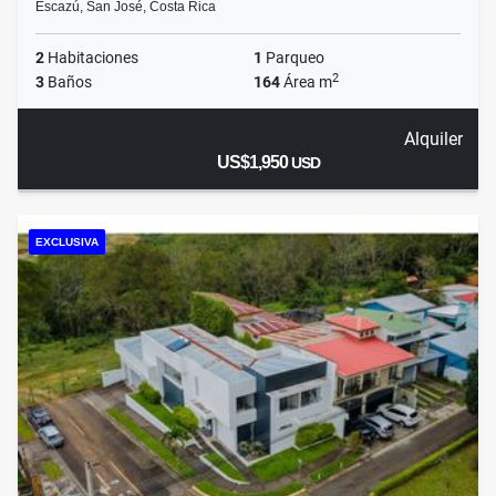
Escazú, San José, Costa Rica
2
Habitaciones
1
Parqueo
2
3
Baños
164
Área m
Alquiler
US$1,950
USD
EXCLUSIVA