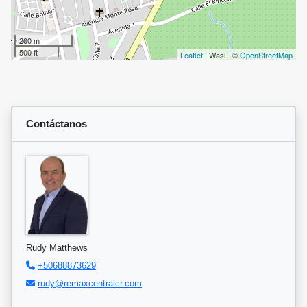
200 m
500 ft
Leaflet
| Wasi - ©
OpenStreetMap
Contáctanos
Rudy Matthews
+50688873629
rudy@remaxcentralcr.com