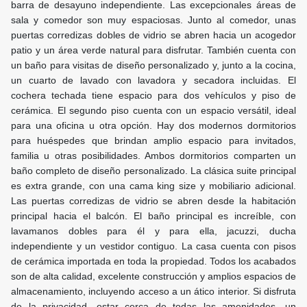
barra de desayuno independiente. Las excepcionales áreas de
sala y comedor son muy espaciosas. Junto al comedor, unas
puertas corredizas dobles de vidrio se abren hacia un acogedor
patio y un área verde natural para disfrutar. También cuenta con
un baño para visitas de diseño personalizado y, junto a la cocina,
un cuarto de lavado con lavadora y secadora incluidas. El
cochera techada tiene espacio para dos vehículos y piso de
cerámica. El segundo piso cuenta con un espacio versátil, ideal
para una oficina u otra opción. Hay dos modernos dormitorios
para huéspedes que brindan amplio espacio para invitados,
familia u otras posibilidades. Ambos dormitorios comparten un
baño completo de diseño personalizado. La clásica suite principal
es extra grande, con una cama king size y mobiliario adicional.
Las puertas corredizas de vidrio se abren desde la habitación
principal hacia el balcón. El baño principal es increíble, con
lavamanos dobles para él y para ella, jacuzzi, ducha
independiente y un vestidor contiguo. La casa cuenta con pisos
de cerámica importada en toda la propiedad. Todos los acabados
son de alta calidad, excelente construcción y amplios espacios de
almacenamiento, incluyendo acceso a un ático interior. Si disfruta
de la privacidad, estar cerca de todas las amenidades, un