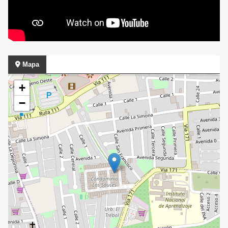
Mapa
+
−