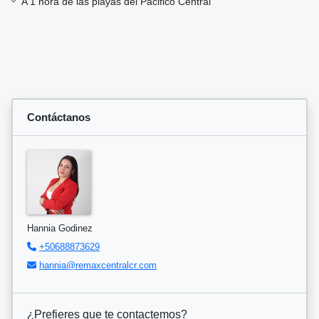
A 1 hora de las playas del Pacifico Central
Contáctanos
Hannia Godinez
+50688873629
hannia@remaxcentralcr.com
¿Prefieres que te contactemos?