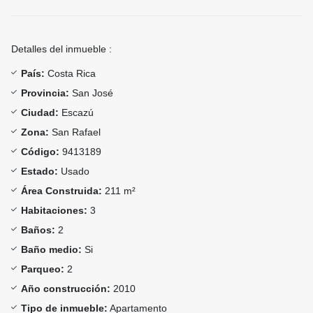
Detalles del inmueble :
País:
Costa Rica
Provincia:
San José
Ciudad:
Escazú
Zona:
San Rafael
Código:
9413189
Estado:
Usado
Área Construida:
211 m²
Habitaciones:
3
Baños:
2
Baño medio:
Si
Parqueo:
2
Año construcción:
2010
Tipo de inmueble:
Apartamento