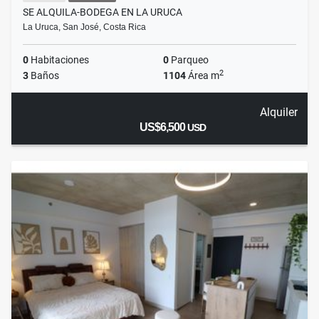
SE ALQUILA-BODEGA EN LA URUCA
La Uruca, San José, Costa Rica
0
Habitaciones
0
Parqueo
2
3
Baños
1104
Área m
Alquiler
US$6,500
USD