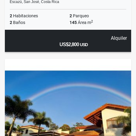
Escazú, San José, Costa Rica
2
Habitaciones
2
Parqueo
2
2
Baños
145
Área m
Alquiler
US$2,800
USD