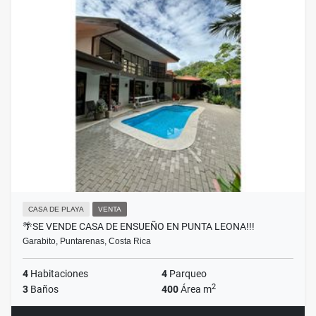
CASA DE PLAYA
VENTA
🌴SE VENDE CASA DE ENSUEÑO EN PUNTA LEONA!!!
Garabito, Puntarenas, Costa Rica
4
Habitaciones
4
Parqueo
2
3
Baños
400
Área m