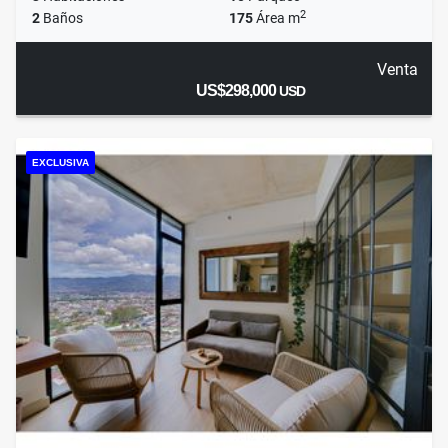
2
2
Baños
175
Área m
Venta
US$298,000
USD
EXCLUSIVA