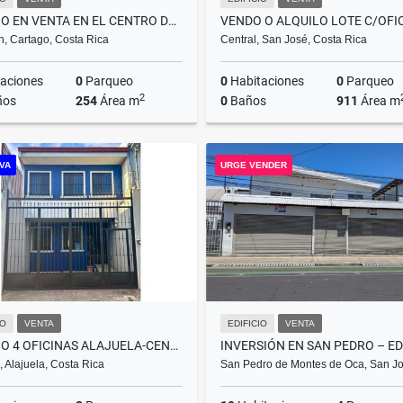
EDIFICIO EN VENTA EN EL CENTRO DE TRES RÍOS
n, Cartago, Costa Rica
Central, San José, Costa Rica
aciones
0
Parqueo
0
Habitaciones
0
Parqueo
2
ños
254
Área m
0
Baños
911
Área m
Venta
Venta
VA
URGE VENDER
₡129.000.000
US$1,300,000
US
IO
VENTA
EDIFICIO
VENTA
EDIFICIO 4 OFICINAS ALAJUELA-CENTRO
, Alajuela, Costa Rica
San Pedro de Montes de Oca, San J