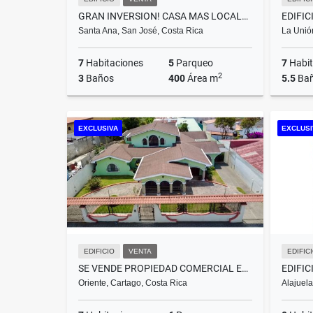
GRAN INVERSION! CASA MAS LOCALES EN SANTA ANA -CAB
Santa Ana, San José, Costa Rica
La Unió
7
Habitaciones
5
Parqueo
7
Habit
2
3
Baños
400
Área m
5.5
Ba
Venta
EXCLUSIVA
EXCLUSI
₡330.000.000
EDIFICIO
VENTA
EDIFIC
SE VENDE PROPIEDAD COMERCIAL EN CARTAGO CENTRO PROYECTO CASA CARTAGO
Oriente, Cartago, Costa Rica
Alajuela