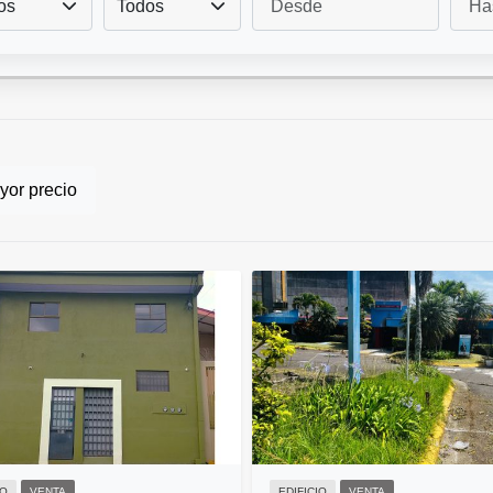
os
Todos
or precio
IO
VENTA
EDIFICIO
VENTA