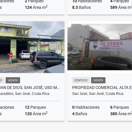
aciones
2
Parqueo
10
Habitaciones
4
Parqueo
2
s
124
Área m
8.5
Baños
589
Área m
Venta
Venta
US$290,000
₡417.000.000
₡3
IO
VENTA
EDIFICIO
VENTA
SAN JUAN DE DIOS, SAN JOSÉ, USO MIXTO, LUBRICENTRO. DESAMPARADOS MM
raditos, San José, Costa Rica
San José, San José, Costa Rica
aciones
12
Parqueo
0
Habitaciones
6
Parqueo
2
s
120
Área m
4
Baños
380
Área m
Venta