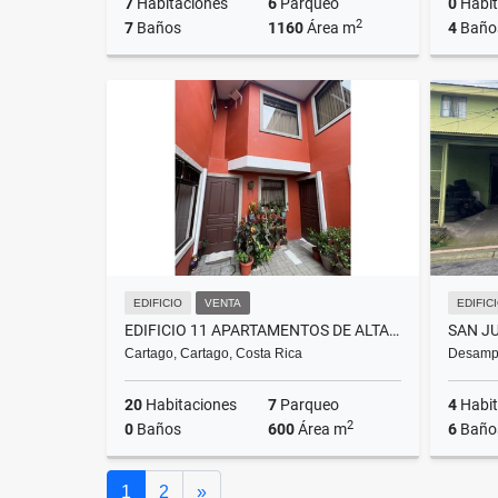
7
Habitaciones
6
Parqueo
0
Habit
2
7
Baños
1160
Área m
4
Baño
Venta
US$1,250,000
EDIFICIO
VENTA
EDIFIC
EDIFICIO 11 APARTAMENTOS DE ALTA RENTABILIDAD. CARTAGO CR MM
Cartago, Cartago, Costa Rica
Desampa
20
Habitaciones
7
Parqueo
4
Habit
2
0
Baños
600
Área m
6
Baño
Venta
Siguiente
1
2
»