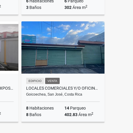
6
Habitaciones
6
Parqueo
2
2
3
Baños
302
Área m
Alquiler
Venta
.094.000
US$375,000
EDIFICIO
VENTA
PROPIEDAD COMERCIAL ALTA EXPOSICIÓN,SAN JOSÉ, COSTA RICA MM
LOCALES COMERCIALES Y/O OFICINAS EN GUADALUPE. S JOSÉ, CR MM
Goicoechea, San José, Costa Rica
8
Habitaciones
14
Parqueo
2
2
8
Baños
402.83
Área m
Venta
Venta