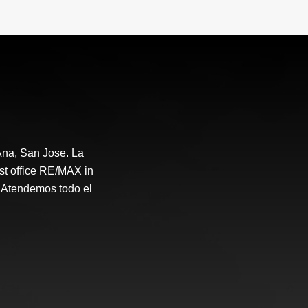
.000.000
₡300.000.000
na, San Jose. La
st office RE/MAX in
 Atendemos todo el