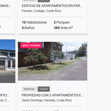
VENDO O ALQUILO LOTE C/OFICINAS, COMERCIAL, HOTEL, CLÍNICA. SJ
EDIFICIO DE APARTAMENTOS EN PARAISO DE CARTAGO SE VENDE
Paraíso, Cartago, Costa Rica
10
Habitaciones
2
Parqueo
2
2
5
Baños
385
Área m
Alquiler
Venta
URGE VENDER
$15,000
₡160.000.000
EDIFICIO
VENTA
INVERSIÓN EN SAN PEDRO – EDIFICIO CORPORATIVO
PROPIEDAD CON 3 APARTAMENTOS EN VENTA – BARRIO DEL SOCORRO, HEREDIA
osé, C…
Santo Domingo, Heredia, Costa Rica