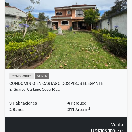
CONDOMINIO
VENTA
CONDOMINIO EN CARTAGO DOS PISOS ELEGANTE
El Guarco, Cartago, Costa Rica
3
Habitaciones
4
Parqueo
2
2
Baños
211
Área m
Venta
US$305,000
USD