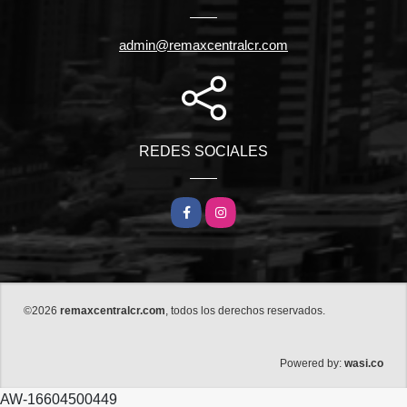
admin@remaxcentralcr.com
REDES SOCIALES
Facebook
Instagram
©2026
remaxcentralcr.com
, todos los derechos reservados.
wasi.co
Powered by:
AW-16604500449