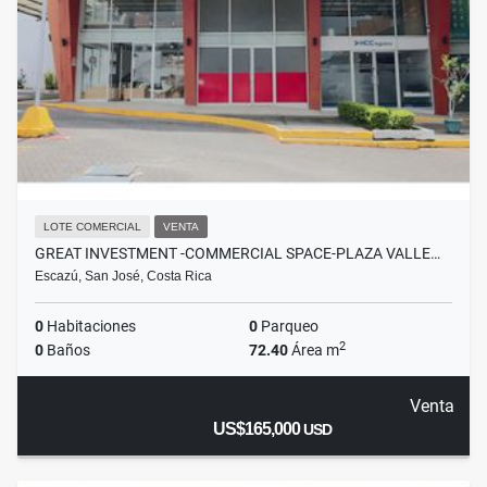
LOTE COMERCIAL
VENTA
GREAT INVESTMENT -COMMERCIAL SPACE-PLAZA VALLE…
Escazú, San José, Costa Rica
0
Habitaciones
0
Parqueo
2
0
Baños
72.40
Área m
Venta
US$165,000
USD