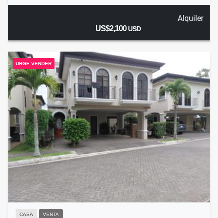
Alquiler
US$2,100
USD
URGE VENDER
CASA
VENTA