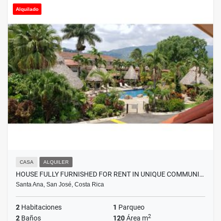
Alquilado
CASA
ALQUILER
HOUSE FULLY FURNISHED FOR RENT IN UNIQUE COMMUNI…
Santa Ana, San José, Costa Rica
2
Habitaciones
1
Parqueo
2
2
Baños
120
Área m