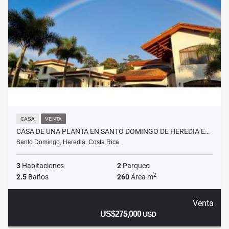
CASA
VENTA
CASA DE UNA PLANTA EN SANTO DOMINGO DE HEREDIA E…
Santo Domingo, Heredia, Costa Rica
3
Habitaciones
2
Parqueo
2
2.5
Baños
260
Área m
Venta
US$275,000
USD