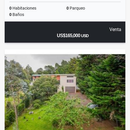
0
Habitaciones
0
Parqueo
0
Baños
Venta
US$165,000
USD