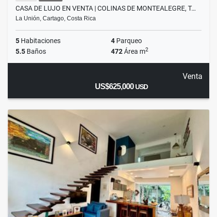
CASA DE LUJO EN VENTA | COLINAS DE MONTEALEGRE, T…
La Unión, Cartago, Costa Rica
5
Habitaciones
4
Parqueo
2
5.5
Baños
472
Área m
Venta
US$625,000
USD