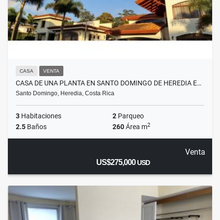
CASA
VENTA
CASA DE UNA PLANTA EN SANTO DOMINGO DE HEREDIA E…
Santo Domingo, Heredia, Costa Rica
3
Habitaciones
2
Parqueo
2
2.5
Baños
260
Área m
Venta
US$275,000
USD