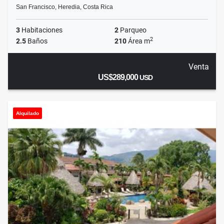
San Francisco, Heredia, Costa Rica
3
Habitaciones
2
Parqueo
2
2.5
Baños
210
Área m
Venta
US$289,000
USD
Alquilado