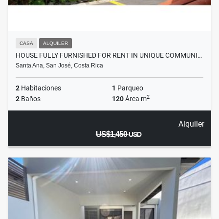
CASA
ALQUILER
HOUSE FULLY FURNISHED FOR RENT IN UNIQUE COMMUNI…
Santa Ana, San José, Costa Rica
2
Habitaciones
1
Parqueo
2
2
Baños
120
Área m
Alquiler
US$1,450
USD