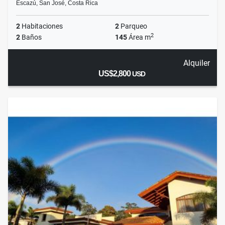
Escazú, San José, Costa Rica
2
Habitaciones
2
Parqueo
2
2
Baños
145
Área m
Alquiler
US$2,800
USD