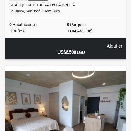
SE ALQUILA-BODEGA EN LA URUCA
La Uruca, San José, Costa Rica
0
Habitaciones
0
Parqueo
2
3
Baños
1104
Área m
Alquiler
US$6,500
USD