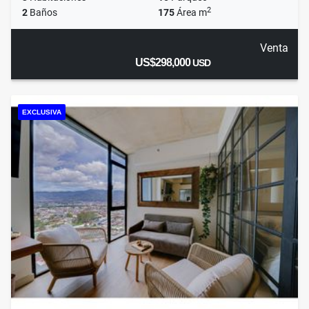
2
2
Baños
175
Área m
Venta
US$298,000
USD
EXCLUSIVA