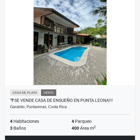
CASA DE PLAYA
VENTA
🌴SE VENDE CASA DE ENSUEÑO EN PUNTA LEONA!!!
Garabito, Puntarenas, Costa Rica
4
Habitaciones
4
Parqueo
2
3
Baños
400
Área m