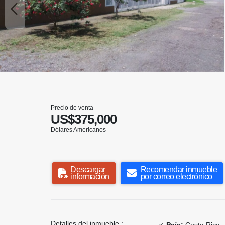
Precio de venta
US$375,000
Dólares Americanos
Descargar
Recomendar inmueble
información
por correo electrónico
Detalles del inmueble :
País:
Costa Rica