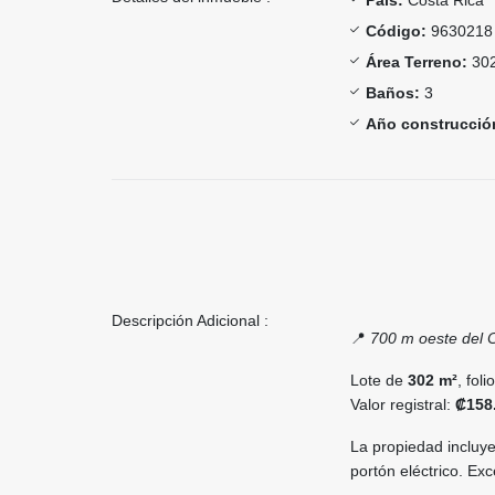
Código:
9630218
Área Terreno:
302
Baños:
3
Año construcció
Descripción Adicional :
📍
700 m oeste del C
Lote de
302 m²
, foli
Valor registral:
₡158
La propiedad incluy
portón eléctrico. Ex