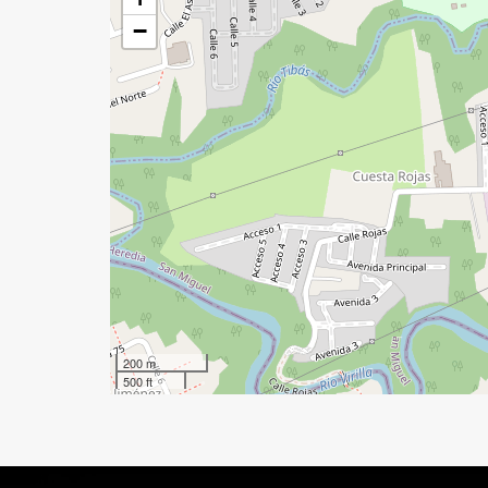
−
200 m
500 ft