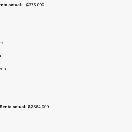
nta actual:
: ₡375.000
et
s
erno
Renta actual: ₡
₡364.000