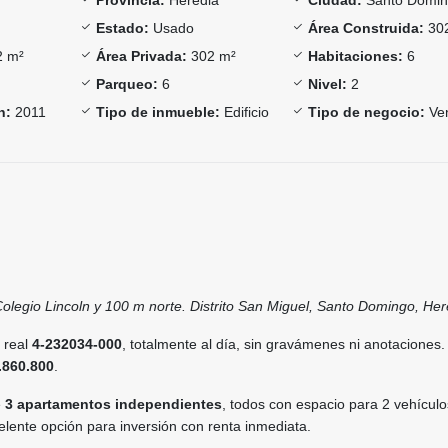
Estado:
Usado
Área Construida:
30
 m²
Área Privada:
302 m²
Habitaciones:
6
Parqueo:
6
Nivel:
2
n:
2011
Tipo de inmueble:
Edificio
Tipo de negocio:
Ve
olegio Lincoln y 100 m norte. Distrito San Miguel, Santo Domingo, Her
o real
4-232034-000
, totalmente al día, sin gravámenes ni anotaciones.
.860.800
.
e
3 apartamentos independientes
, todos con espacio para 2 vehículo
celente opción para inversión con renta inmediata.