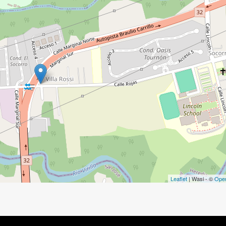
Leaflet
| Wasi - ©
Ope