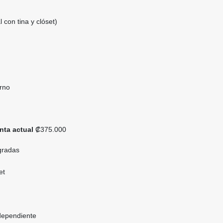
l con tina y clóset)
erno
nta actual
₡375.000
gradas
et
ndependiente