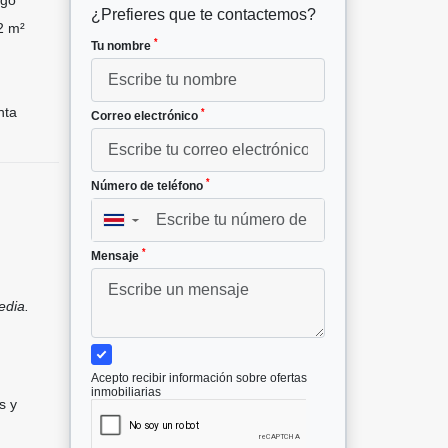
¿Prefieres que te contactemos?
2 m²
*
Tu nombre
nta
*
Correo electrónico
*
Número de teléfono
▼
*
Mensaje
edia.
Acepto recibir información sobre ofertas
inmobiliarias
s y