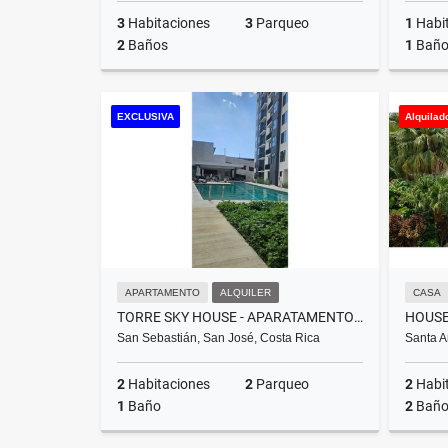
3
Habitaciones
3
Parqueo
1
Habi
2
Baños
1
Bañ
Alquiler
EXCLUSIVA
Alquilad
US$1,650
APARTAMENTO
ALQUILER
CASA
TORRE SKY HOUSE - APARATAMENTO EN ALQUILER 2 HABITACIONES - 2 PARQUEOS
San Sebastián, San José, Costa Rica
Santa A
2
Habitaciones
2
Parqueo
2
Habi
1
Baño
2
Baño