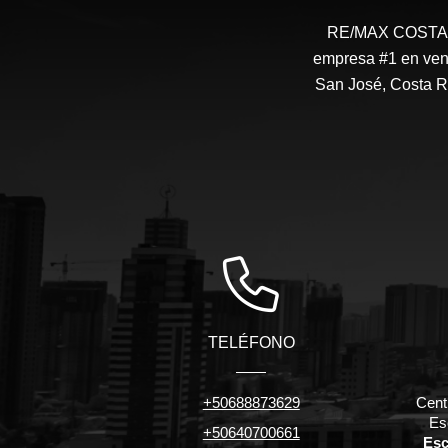
RE/MAX COSTA RI
empresa #1 en vent
San José, Costa R
TELÉFONO
+50688873629
Cent
Es
+50640700661
Esc