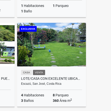
1
Habitaciones
1
Parqueo
2
1
Baño
Venta
Alquiler
EXCLUSIVA
US$1,000
CASA
VENTA
LOTE EN VENTA – CONDOMINIO PUENTES DEL BOSQUE, LA GARITA, ALAJUELA
LOTE/CASA CON EXCELENTE UBICACION PERFECTO PARA DESARROLLO GUACHIPELIN
Escazú, San José, Costa Rica
4
Habitaciones
8
Parqueo
2
3
Baños
360
Área m