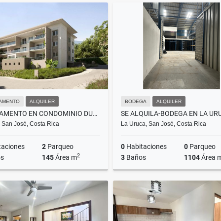
Alquiler
US$1,450
US$85,000
AMENTO
ALQUILER
BODEGA
ALQUILER
APARTAMENTO EN CONDOMINIO DUKANA ESCAZU
SE ALQUILA-BODEGA EN LA UR
 San José, Costa Rica
La Uruca, San José, Costa Rica
taciones
2
Parqueo
0
Habitaciones
0
Parqueo
2
s
145
Área m
3
Baños
1104
Área 
Alquiler
A
US$2,800
US$6,500