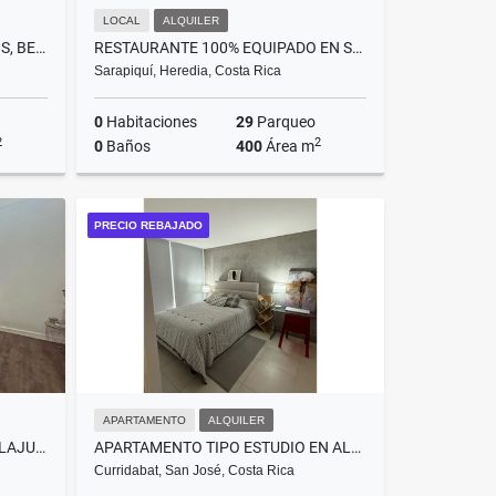
LOCAL
ALQUILER
CASA CONDOMINIO LOS ELISEOS, BELLO HORIZONTE DE ESCAZÚ
RESTAURANTE 100% EQUIPADO EN SARAPIQUI
Sarapiquí, Heredia, Costa Rica
0
Habitaciones
29
Parqueo
2
2
0
Baños
400
Área m
Venta
Alquiler
PRECIO REBAJADO
US$3,000
APARTAMENTO
ALQUILER
CASA EN VENTA, URB LISBOA, ALAJUELA
APARTAMENTO TIPO ESTUDIO EN ALQUILER PISO 7 – IFRESES
Curridabat, San José, Costa Rica