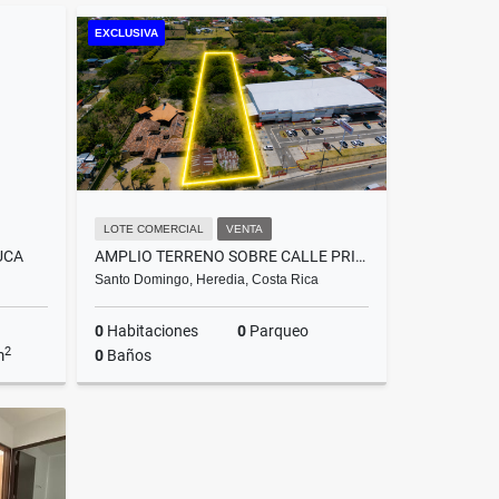
Venta
Venta
EXCLUSIVA
US$700,000
LOTE COMERCIAL
VENTA
UCA
AMPLIO TERRENO SOBRE CALLE PRINCIPAL EN SANTO DOMINGO DE HEREDIA
Santo Domingo, Heredia, Costa Rica
0
Habitaciones
0
Parqueo
2
m
0
Baños
lquiler
Venta
US$975,000