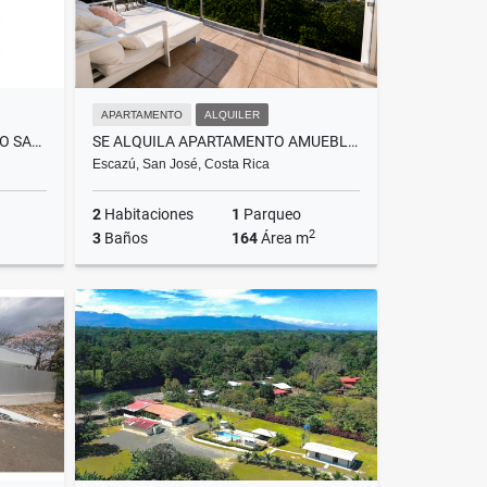
APARTAMENTO
ALQUILER
SE VENDE LOTE EN CONDOMINIO SANTA RITA DE ALAJUELA
SE ALQUILA APARTAMENTO AMUEBLADO ESPECTACULAR VISTA SAN RAFAEL ESCAZÚ
Escazú, San José, Costa Rica
2
Habitaciones
1
Parqueo
2
3
Baños
164
Área m
Venta
Alquiler
US$1,950