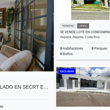
TERRENO
VENTA
Alajuela, Alajuela, Costa Rica
0
Habitaciones
0
Parqueo
0
Baños
EXCLUSIVA
₡27.000.000
LADO EN SECRT E…
eo