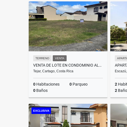
Alquiler
₡500.000
TERRENO
VENTA
APART
VENTA DE LOTE EN CONDOMINIO ALBACETE
Tejar, Cartago, Costa Rica
Escazú,
0
Habitaciones
0
Parqueo
2
Habi
0
Baños
2
Baño
Venta
EXCLUSIVA
US$110,000