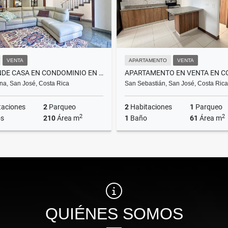
VENTA
APARTAMENTO
VENTA
SE VENDE CASA EN CONDOMINIO EN SANTA ANA
na, San José, Costa Rica
San Sebastián, San José, Costa Rica
taciones
2
Parqueo
2
Habitaciones
1
Parqueo
2
2
s
210
Área m
1
Baño
61
Área m
Venta
US$245,000
₡45.000.000
QUIÉNES SOMOS