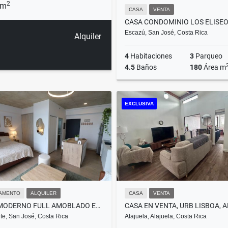
2
 m
CASA
VENTA
Escazú, San José, Costa Rica
Alquiler
4
Habitaciones
3
Parqueo
4.5
Baños
180
Área m
EXCLUSIVA
US$289,000
AMENTO
ALQUILER
CASA
VENTA
LOFT MODERNO FULL AMOBLADO EN SECRT ESCALANTE
te, San José, Costa Rica
Alajuela, Alajuela, Costa Rica