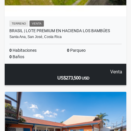
TERRENO
VENTA
BRASIL | LOTE PREMIUM EN HACIENDA LOS BAMBÚES
Santa Ana, San José, Costa Rica
0
Habitaciones
0
Parqueo
0
Baños
Venta
US$273,500
USD