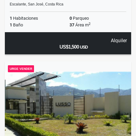
Escalante, San José, Costa Rica
1
Habitaciones
0
Parqueo
2
1
Baño
37
Área m
Alquiler
US$1,500
USD
URGE VENDER