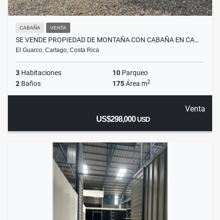
CABAÑA
VENTA
SE VENDE PROPIEDAD DE MONTAÑA CON CABAÑA EN CA…
El Guarco, Cartago, Costa Rica
3
Habitaciones
10
Parqueo
2
2
Baños
175
Área m
Venta
US$298,000
USD