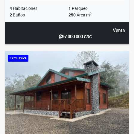
4
Habitaciones
1
Parqueo
2
2
Baños
250
Área m
Venta
₡97.000.000
CRC
EXCLUSIVA