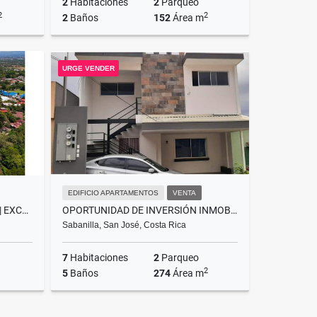
2
Habitaciones
2
Parqueo
2
2
2
Baños
152
Área m
Venta
Venta
URGE VENDER
.000.000
₡155.000.000
EDIFICIO APARTAMENTOS
VENTA
LOTE EN VENTA EN SANTA ANA | EXCELENTE OPORTUNIDAD RESIDENCIAL
OPORTUNIDAD DE INVERSIÓN INMOBILIARIA
Sabanilla, San José, Costa Rica
7
Habitaciones
2
Parqueo
2
5
Baños
274
Área m
Venta
Venta