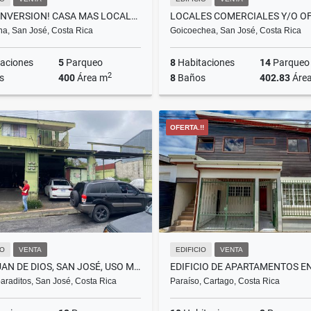
GRAN INVERSION! CASA MAS LOCALES EN SANTA ANA -CAB
na, San José, Costa Rica
Goicoechea, San José, Costa Rica
aciones
5
Parqueo
8
Habitaciones
14
Parqueo
2
s
400
Área m
8
Baños
402.83
Áre
Venta
OFERTA.!!
₡330.000.000
₡300
IO
VENTA
EDIFICIO
VENTA
SAN JUAN DE DIOS, SAN JOSÉ, USO MIXTO, LUBRICENTRO. DESAMPARADOS MM
raditos, San José, Costa Rica
Paraíso, Cartago, Costa Rica