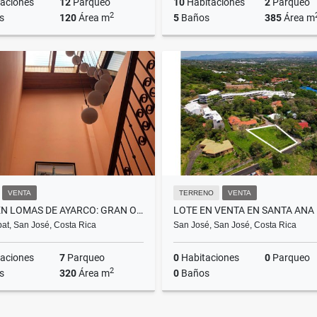
aciones
12
Parqueo
10
Habitaciones
2
Parqueo
2
s
120
Área m
5
Baños
385
Área m
Venta
₡185.000.000
₡160
VENTA
TERRENO
VENTA
CASA EN LOMAS DE AYARCO: GRAN OPORTUNIDAD A UN PRECIO INMEJORABLE
at, San José, Costa Rica
San José, San José, Costa Rica
aciones
7
Parqueo
0
Habitaciones
0
Parqueo
2
s
320
Área m
0
Baños
Venta