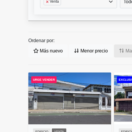
Tod
Venta
Ordenar por:
Más nuevo
Menor precio
May
URGE VENDER
EXCLUSI
EDIFICIO
VENTA
EDIFIC