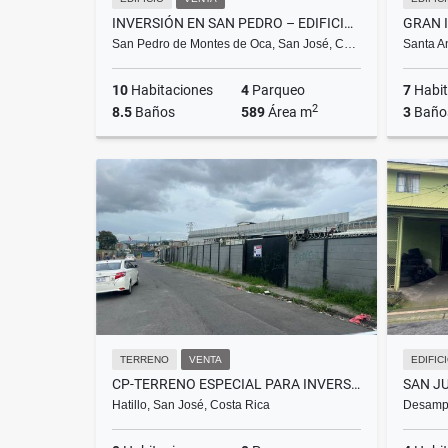
INVERSIÓN EN SAN PEDRO – EDIFICIO CORPORATIVO
San Pedro de Montes de Oca, San José, C…
Santa A
10
Habitaciones
4
Parqueo
7
Habit
2
8.5
Baños
589
Área m
3
Baño
Venta
Alquiler
₡417.000.000
₡3.094.000
TERRENO
VENTA
EDIFIC
CP-TERRENO ESPECIAL PARA INVERSIÓN, HATILLO, SAN JOSÉ.400182457146
Hatillo, San José, Costa Rica
Desampa