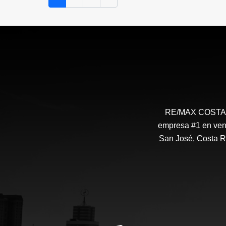
₡145.000.000
RE/MAX COSTA RI
empresa #1 en vent
San José, Costa R