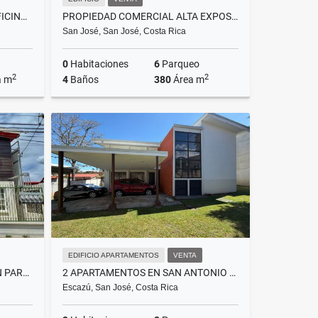
LOCALES COMERCIALES Y/O OFICINAS EN GUADALUPE. S JOSÉ, CR MM
PROPIEDAD COMERCIAL ALTA EXPOSICIÓN,SAN JOSÉ, COSTA RICA MM
San José, San José, Costa Rica
0
Habitaciones
6
Parqueo
2
2
a m
4
Baños
380
Área m
Venta
Venta
.000.000
₡280.000.000
EDIFICIO APARTAMENTOS
VENTA
EDIFICIO DE APARTAMENTOS EN PARAISO DE CARTAGO SE VENDE
2 APARTAMENTOS EN SAN ANTONIO ESCAZÚ VIVA EN UNO Y ALQUILE EL OTRO FV
Escazú, San José, Costa Rica