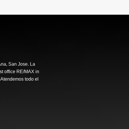
.000.000
₡135.000.000
na, San Jose. La
st office RE/MAX in
 Atendemos todo el