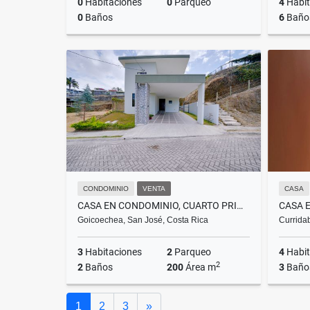
0
Habitaciones
0
Parqueo
4
Habit
0
Baños
6
Baño
Venta
₡235.000.000
CONDOMINIO
VENTA
CASA
CASA EN CONDOMINIO, CUARTO PRINCIPAL EN 1RA PLANTA. GOICOECHEA.
Goicoechea, San José, Costa Rica
Curridab
3
Habitaciones
2
Parqueo
4
Habit
2
2
Baños
200
Área m
3
Baño
Venta
Siguiente
1
2
3
»