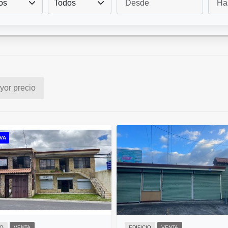
os
Todos
or precio
VA
IO
VENTA
EDIFICIO
VENTA