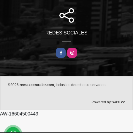
REDES SOCIALES
Facebook
Instagram
©2026
remaxcentralcr.com
, todos los derechos reservados.
wasi.co
Powered by:
AW-16604500449