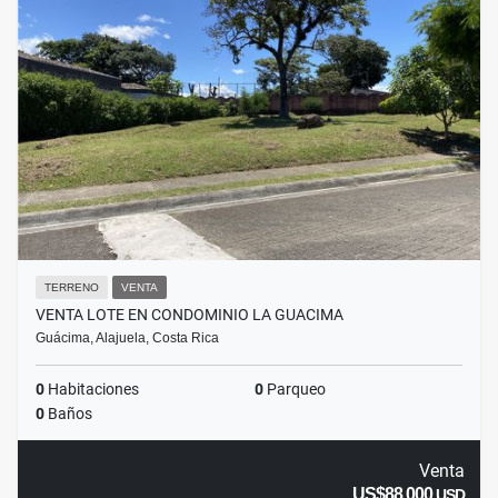
TERRENO
VENTA
VENTA LOTE EN CONDOMINIO LA GUACIMA
Guácima, Alajuela, Costa Rica
0
Habitaciones
0
Parqueo
0
Baños
Venta
US$88,000
USD