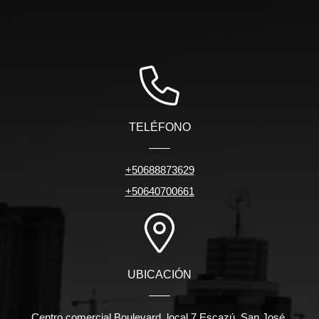
TELÉFONO
+50688873629
+50640700661
UBICACIÓN
Centro comercial Boulevard ,local 7 Escazú. San José.