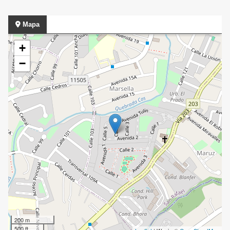
Mapa
+
−
200 m
500 ft