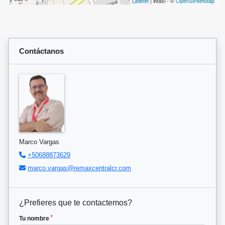
Leaflet
| Wasi - ©
OpenStreetMap
Contáctanos
Marco Vargas
+50688873629
marco.vargas@remaxcentralcr.com
¿Prefieres que te contactemos?
*
Tu nombre