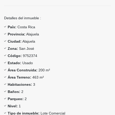
Detalles del inmueble :
País:
Costa Rica
Provincia:
Alajuela
Ciudad:
Alajuela
Zona:
San José
Código:
9752374
Estado:
Usado
Área Construida:
200 m²
Área Terreno:
463 m²
Habitaciones:
3
Baños:
2
Parqueo:
2
Nivel:
1
Tipo de inmueble:
Lote Comercial