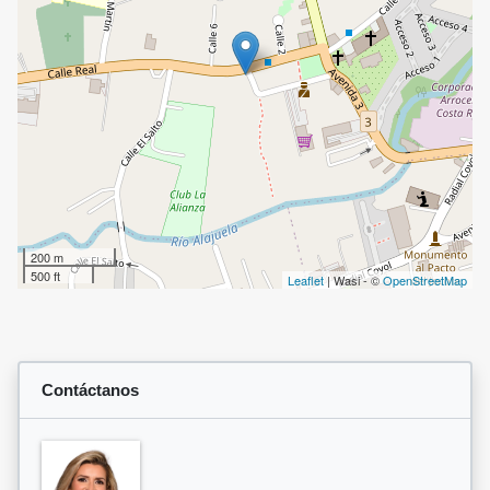
200 m
500 ft
Leaflet
| Wasi - ©
OpenStreetMap
Contáctanos