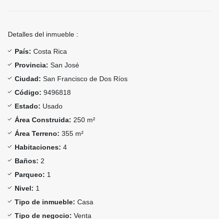
Detalles del inmueble :
País:
Costa Rica
Provincia:
San José
Ciudad:
San Francisco de Dos Ríos
Código:
9496818
Estado:
Usado
Área Construida:
250 m²
Área Terreno:
355 m²
Habitaciones:
4
Baños:
2
Parqueo:
1
Nivel:
1
Tipo de inmueble:
Casa
Tipo de negocio:
Venta