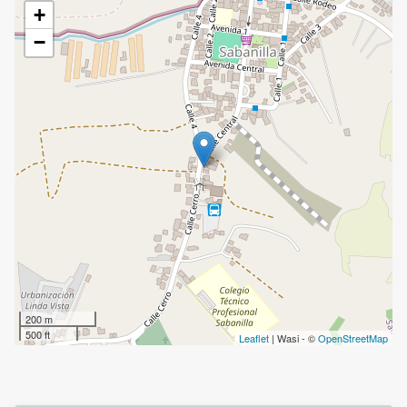
+
−
200 m
500 ft
Leaflet
| Wasi - ©
OpenStreetMap