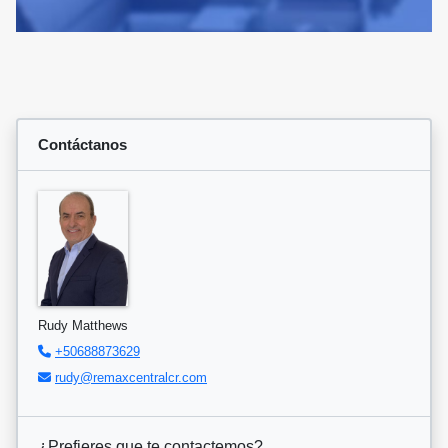
Contáctanos
Rudy Matthews
+50688873629
rudy@remaxcentralcr.com
¿Prefieres que te contactemos?