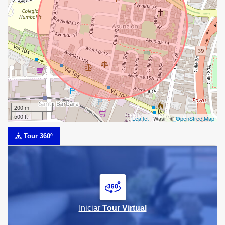
200 m
500 ft
Leaflet
| Wasi - ©
OpenStreetMap
Tour 360º
Iniciar
Tour Virtual