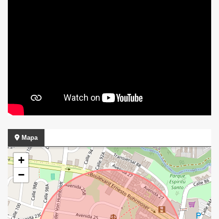
Mapa
+
−