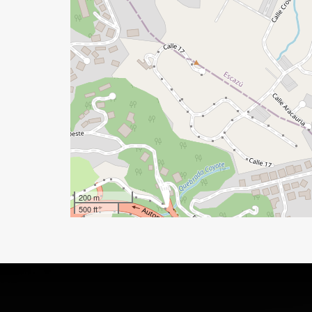
200 m
500 ft