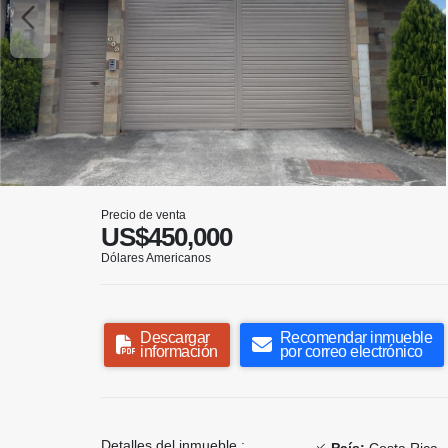
Precio de venta
US$450,000
Dólares Americanos
Descargar
Recomendar inmueble
información
por correo electrónico
Detalles del inmueble :
País:
Costa Rica