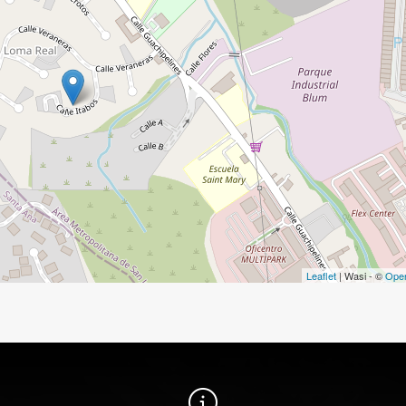
Leaflet
| Wasi - ©
Ope