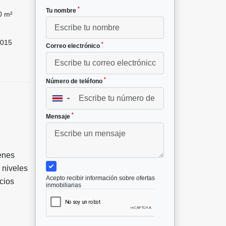
*
Tu nombre
0 m²
015
*
Correo electrónico
*
Número de teléfono
▼
*
Mensaje
enes
 niveles
Acepto recibir información sobre ofertas
cios
inmobiliarias