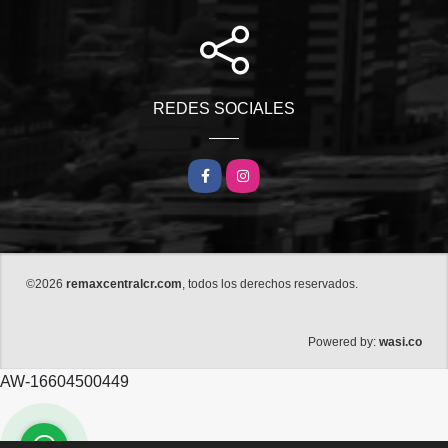
REDES SOCIALES
Facebook
Instagram
©2026
remaxcentralcr.com
, todos los derechos reservados.
wasi.co
Powered by:
AW-16604500449