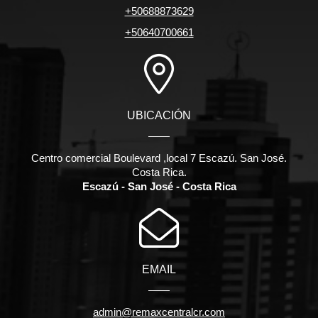
+50688873629
+50640700661
UBICACIÓN
Centro comercial Boulevard ,local 7 Escazú. San José.
Costa Rica.
Escazú - San José - Costa Rica
EMAIL
admin@remaxcentralcr.com