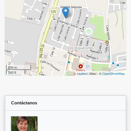
200 m
500 ft
Leaflet
| Wasi - ©
OpenStreetMap
Contáctanos