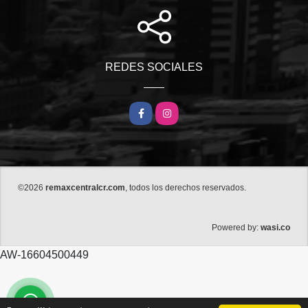
REDES SOCIALES
Facebook
Instagram
©2026
remaxcentralcr.com
, todos los derechos reservados.
wasi.co
Powered by:
AW-16604500449