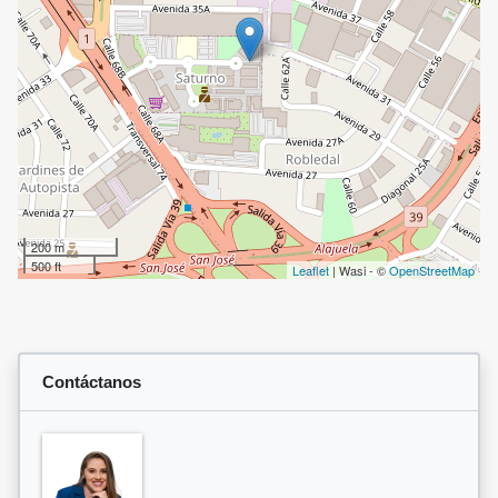
200 m
500 ft
Leaflet
| Wasi - ©
OpenStreetMap
Contáctanos