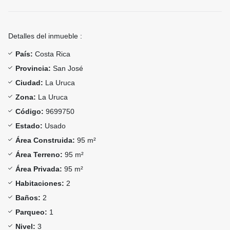
Detalles del inmueble :
País:
Costa Rica
Provincia:
San José
Ciudad:
La Uruca
Zona:
La Uruca
Código:
9699750
Estado:
Usado
Área Construida:
95 m²
Área Terreno:
95 m²
Área Privada:
95 m²
Habitaciones:
2
Baños:
2
Parqueo:
1
Nivel:
3