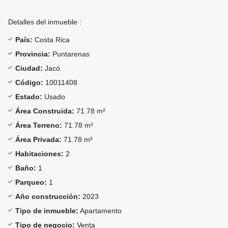
Detalles del inmueble :
País:
Costa Rica
Provincia:
Puntarenas
Ciudad:
Jacó
Código:
10011408
Estado:
Usado
Área Construida:
71.78 m²
Área Terreno:
71.78 m²
Área Privada:
71.78 m²
Habitaciones:
2
Baño:
1
Parqueo:
1
Año construcción:
2023
Tipo de inmueble:
Apartamento
Tipo de negocio:
Venta