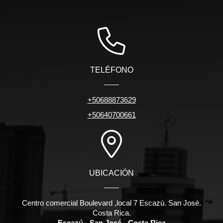
TELÉFONO
+50688873629
+50640700661
UBICACIÓN
Centro comercial Boulevard ,local 7 Escazú. San José.
Costa Rica.
Escazú - San José - Costa Rica