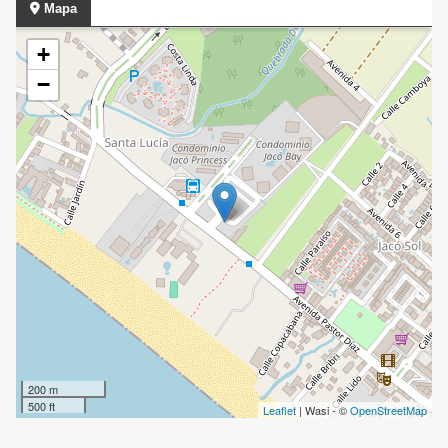
Mapa
+
−
200 m
500 ft
Leaflet
| Wasi - ©
OpenStreetMap